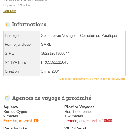
Capacité : 33 vélos
Voir tout
Informations
Enseigne
Solis Terrae Voyages - Comptoir du Pacifique
Forme juridique
SARL
SIRET
39221264300044
N° TVA Intra.
FR05392212643
Création
3 mai 2004
Éditer les informations de mon agence de voyage
Agences de voyage à proximité
Aquarev
Picaflor Voyages
Rue du Cygne
Rue Tiquetonne
9 mètres
152 mètres
Fermée, ouvre à 11h
Fermée, ouvre lundi à 10h00
Paris by bike
WEP (Paris)