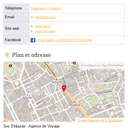
Téléphone
Téléphoner à l'agence
Email
infoⓐedz.paris
www.edz.fr
Site web
www.edz.paris
Facebook
fr-fr.facebook.com/VOYAGE.ELDJAZAIR
Plan et adresse
© contributeurs OpenStreetMap
Corriger l’adresse ou la localisation
Soc Eldjazair - Agence de Voyage