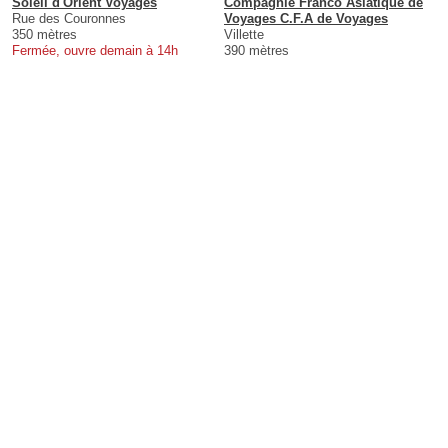
Soleil d'Orient Voyages
Compagnie Franco Asiatique de
Rue des Couronnes
Voyages C.F.A de Voyages
350 mètres
Villette
Fermée, ouvre demain à 14h
390 mètres