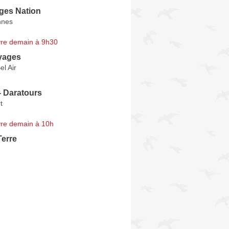
ges Nation
nnes
re demain à 9h30
oyages
l Air
- Daratours
t
re demain à 10h
Terre