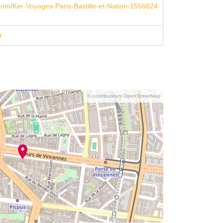
om/Ker-Voyages-Paris-Bastille-et-Nation-1556624
r
© contributeurs OpenStreetMap