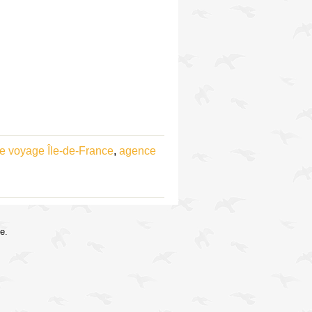
e voyage Île-de-France
,
agence
e.