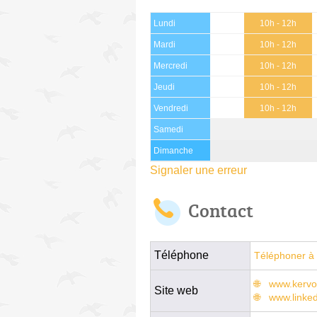
Lundi
10h - 12h
Mardi
10h - 12h
Mercredi
10h - 12h
Jeudi
10h - 12h
Vendredi
10h - 12h
Samedi
Dimanche
Signaler une erreur
Contact
Téléphone
Téléphoner à 
www.kervo
Site web
www.linke