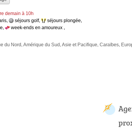
re demain à 10h
aris
,
séjours golf
,
séjours plongée
,
ce
,
week-ends en amoureux
,
ue du Nord, Amérique du Sud, Asie et Pacifique, Caraïbes, Eur
Age
pro