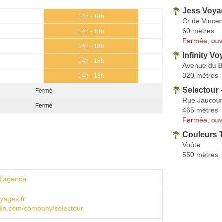
Jess Voya
14h - 18h
Cr de Vince
60 mètres
14h - 18h
Fermée, ouv
14h - 18h
Infinity V
14h - 18h
Avenue du Be
320 mètres
14h - 18h
Selectour 
Fermé
Rue Jaucour
Fermé
465 mètres
Fermée, ouv
Couleurs 
Voûte
550 mètres
l'agence
yages.fr
din.com/company/selectour