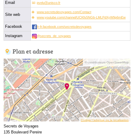
Email
pveluⓐunisco.fr
www.secretsdevoyages.com/Contact
Site web
www.youtube.com/channel/UCKfs5NGb-LMLPdXyW9p6mEw
Facebook
fr-fr.facebook.com/secretsdevoyages
Instagram
@secrets_de_voyages
Plan et adresse
© contributeurs OpenStreetMap
Corriger l’adresse ou la localisation
Secrets de Voyages
135 Boulevard Pereire