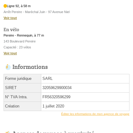
Ligne 92, à 58 m
Arrêt Pereire - Maréchal Juin - 97 Avenue Niel
Voir tout
En vélo
Pereire - Rennequin, à 77 m
143 Boulevard Pereire
Capacité : 23 vélos
Voir tout
Informations
Forme juridique
SARL
SIRET
32059629900034
N° TVA Intra.
FR56320596299
Création
1 juillet 2020
Éditer les informations de mon agence de voyage