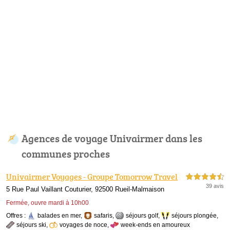
Agences de voyage Univairmer dans les
communes proches
Univairmer Voyages - Groupe Tomorrow Travel
4,5 étoiles sur 5
39 avis
5 Rue Paul Vaillant Couturier, 92500 Rueil-Malmaison
Fermée, ouvre mardi à 10h00
Offres :
balades en mer
,
safaris
,
séjours golf
,
séjours plongée
,
séjours ski
,
voyages de noce
,
week-ends en amoureux