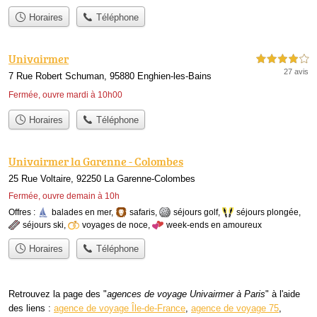
Horaires
Téléphone
Univairmer
4,0 étoiles sur 5
27 avis
7 Rue Robert Schuman, 95880 Enghien-les-Bains
Fermée, ouvre mardi à 10h00
Horaires
Téléphone
Univairmer la Garenne - Colombes
25 Rue Voltaire, 92250 La Garenne-Colombes
Fermée, ouvre demain à 10h
Offres :
balades en mer
,
safaris
,
séjours golf
,
séjours plongée
,
séjours ski
,
voyages de noce
,
week-ends en amoureux
Horaires
Téléphone
Retrouvez la page des "
agences de voyage Univairmer à Paris
" à l'aide
des liens :
agence de voyage Île-de-France
,
agence de voyage 75
,