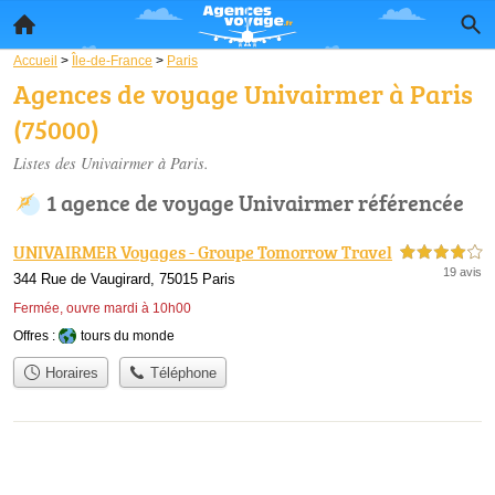
Accueil
>
Île-de-France
>
Paris
Agences de voyage Univairmer à Paris
(75000)
Listes des Univairmer à Paris.
1 agence de voyage Univairmer référencée
UNIVAIRMER Voyages - Groupe Tomorrow Travel
4,0 étoiles sur 5
19 avis
344 Rue de Vaugirard, 75015 Paris
Fermée, ouvre mardi à 10h00
Offres :
tours du monde
Horaires
Téléphone