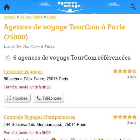
Accueil
>
Île-de-France
>
Paris
Agences de voyage TourCom à Paris
(75000)
Listes des TourCom à Paris.
6 agences de voyage TourCom référencées
Centrale Voyages
4,5 étoiles sur 5
4 avis
86 avenue Félix Faure, 75015 Paris
Fermée, ouvre lundi à 9h30
Horaires
Téléphone
Centrale Voyages Montparnasse
5,0 étoiles sur 5
3 avis
144 Boulevard du Montparnasse, 75014 Paris
Fermée, ouvre lundi à 9h00