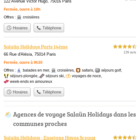
122 Avenue Victor Hugo, 75016 Paris
Fermée, ouvre à 10h
Offres :
croisières
Horaires
Téléphone
Salaün Holidays Paris 14ème
4,5 étoiles sur 5
139 avis
66 Rue d'Alésia, 75014 Paris
Fermée, ouvre à 9h30
Offres :
balades en mer
,
croisières
,
safaris
,
séjours golf
,
séjours plongée
,
séjours ski
,
voyages de noce
,
week-ends en amoureux
Horaires
Téléphone
Agences de voyage Salaün Holidays dans les
communes proches
Salaün Holidays - Enseigne Havas Sceaux
4,5 étoiles sur 5