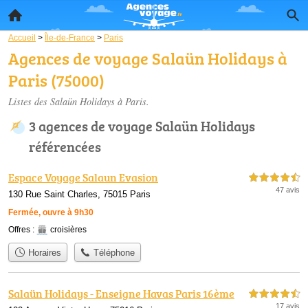
Accueil
>
Île-de-France
>
Paris
Agences de voyage Salaün Holidays à
Paris (75000)
Listes des Salaün Holidays à Paris.
3 agences de voyage Salaün Holidays
référencées
Espace Voyage Salaun Evasion
4,5 étoiles sur 5
47 avis
130 Rue Saint Charles, 75015 Paris
Fermée, ouvre à 9h30
Offres :
croisières
Horaires
Téléphone
Salaün Holidays - Enseigne Havas Paris 16ème
4,5 étoiles sur 5
17 avis