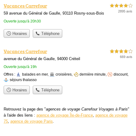
Vacances Carrefour
4,0 étoiles sur 5
2895 avis
59 avenue du Général de Gaulle, 93110 Rosny-sous-Bois
Ouverte jusqu'à 20h30
Horaires
Téléphone
Vacances Carrefour
4,0 étoiles sur 5
669 avis
avenue du Général de Gaulle, 94000 Créteil
Ouverte jusqu'à 19h
Offres :
balades en mer
,
croisières
,
dernière minute
,
discount
,
séjours thalasso
Horaires
Téléphone
Retrouvez la page des "
agences de voyage Carrefour Voyages à Paris
"
à l'aide des liens :
agence de voyage Île-de-France
,
agence de voyage
75
,
agence de voyage Paris
.