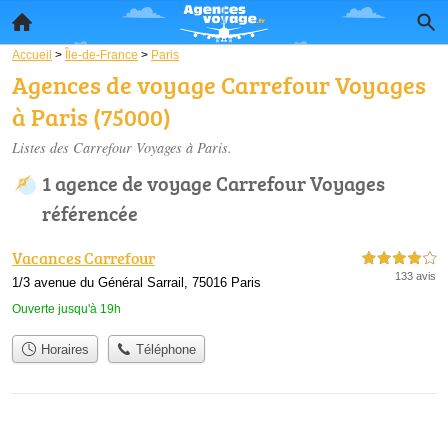
Accueil
>
Île-de-France
>
Paris
Agences de voyage Carrefour Voyages
à Paris (75000)
Listes des Carrefour Voyages à Paris.
1 agence de voyage Carrefour Voyages
référencée
Vacances Carrefour
4,0 étoiles sur 5
133 avis
1/3 avenue du Général Sarrail, 75016 Paris
Ouverte jusqu'à 19h
Horaires
Téléphone