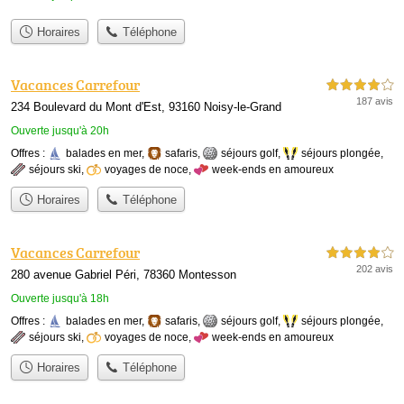
Horaires
Téléphone
Vacances Carrefour
4,0 étoiles sur 5
187 avis
234 Boulevard du Mont d'Est, 93160 Noisy-le-Grand
Ouverte jusqu'à 20h
Offres :
balades en mer
,
safaris
,
séjours golf
,
séjours plongée
,
séjours ski
,
voyages de noce
,
week-ends en amoureux
Horaires
Téléphone
Vacances Carrefour
4,0 étoiles sur 5
202 avis
280 avenue Gabriel Péri, 78360 Montesson
Ouverte jusqu'à 18h
Offres :
balades en mer
,
safaris
,
séjours golf
,
séjours plongée
,
séjours ski
,
voyages de noce
,
week-ends en amoureux
Horaires
Téléphone