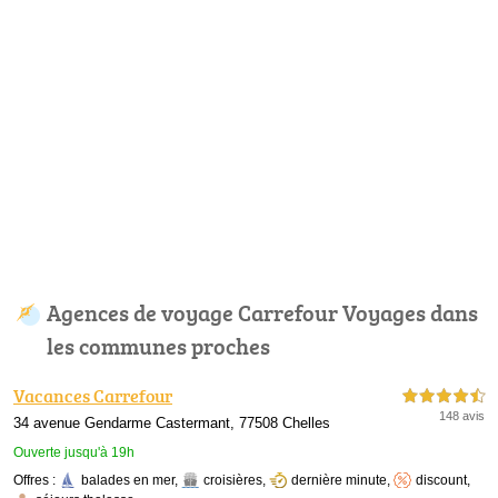
Agences de voyage Carrefour Voyages dans
les communes proches
Vacances Carrefour
4,5 étoiles sur 5
148 avis
34 avenue Gendarme Castermant, 77508 Chelles
Ouverte jusqu'à 19h
Offres :
balades en mer
,
croisières
,
dernière minute
,
discount
,