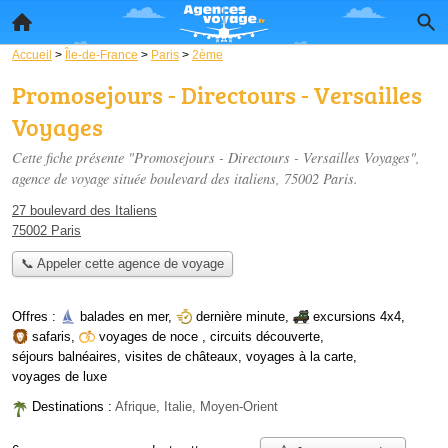
Accueil
>
Île-de-France
>
Paris
>
2ème
Promosejours - Directours - Versailles
Voyages
Cette fiche présente "Promosejours - Directours - Versailles Voyages",
agence de voyage située
boulevard des italiens
, 75002 Paris.
27 boulevard des Italiens
75002 Paris
📞 Appeler cette agence de voyage
Offres :
balades en mer
,
dernière minute
,
excursions 4x4
,
safaris
,
voyages de noce
,
circuits découverte
,
séjours balnéaires
,
visites de châteaux
,
voyages à la carte
,
voyages de luxe
Destinations :
Afrique, Italie, Moyen-Orient