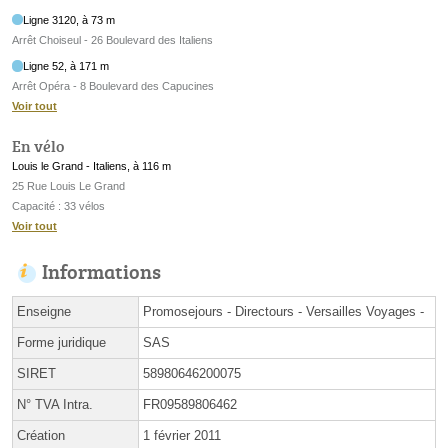
Ligne 3120, à 73 m
Arrêt Choiseul - 26 Boulevard des Italiens
Ligne 52, à 171 m
Arrêt Opéra - 8 Boulevard des Capucines
Voir tout
En vélo
Louis le Grand - Italiens, à 116 m
25 Rue Louis Le Grand
Capacité : 33 vélos
Voir tout
Informations
Enseigne
Promosejours - Directours - Versailles Voyages -
Forme juridique
SAS
SIRET
58980646200075
N° TVA Intra.
FR09589806462
Création
1 février 2011