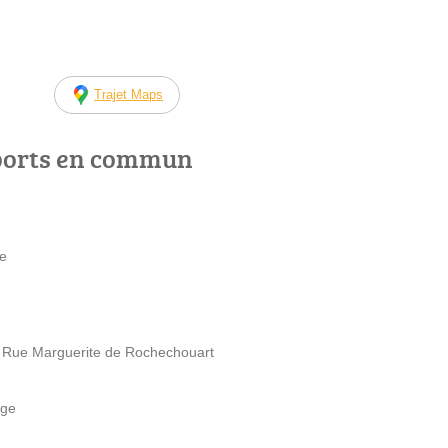
Trajet Maps
ports en commun
te
 Rue Marguerite de Rochechouart
uge