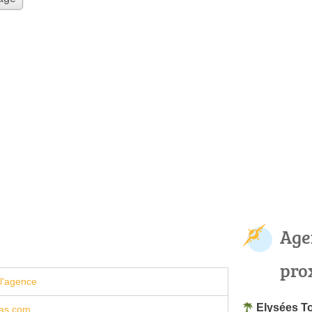
Age
pro
l'agence
Elysées T
as.com