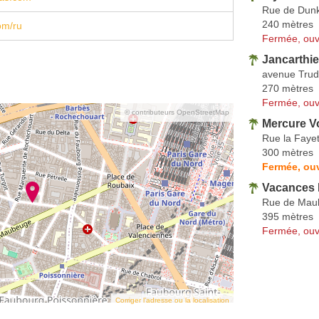
Rue de Dun
240 mètres
om/ru
Fermée, ouv
Jancarthi
avenue Trud
270 mètres
Fermée, ouv
© contributeurs OpenStreetMap
Mercure V
Rue la Fayet
300 mètres
Fermée, ou
Vacances 
Rue de Mau
395 mètres
Fermée, ouv
Corriger l’adresse ou la localisation