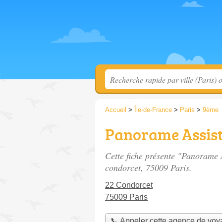
Accueil
>
Île-de-France
>
Paris
>
9ème
Panorame Assist
Cette fiche présente "Panorame 
condorcet
, 75009 Paris.
22 Condorcet
75009 Paris
📞 Appeler cette agence de vo