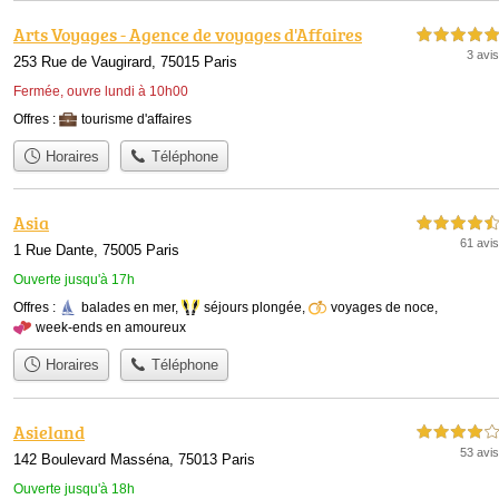
Arts Voyages - Agence de voyages d'Affaires
5,0 étoiles sur 5
3 avis
253 Rue de Vaugirard, 75015 Paris
Fermée, ouvre lundi à 10h00
Offres :
tourisme d'affaires
Horaires
Téléphone
Asia
4,5 étoiles sur 5
61 avis
1 Rue Dante, 75005 Paris
Ouverte jusqu'à 17h
Offres :
balades en mer
,
séjours plongée
,
voyages de noce
,
week-ends en amoureux
Horaires
Téléphone
Asieland
4,0 étoiles sur 5
53 avis
142 Boulevard Masséna, 75013 Paris
Ouverte jusqu'à 18h