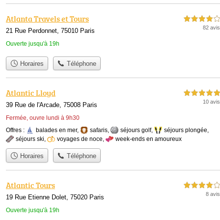
Atlanta Travels et Tours
4,0 étoiles sur 5
82 avis
21 Rue Perdonnet, 75010 Paris
Ouverte jusqu'à 19h
Horaires
Téléphone
Atlantic Lloyd
5,0 étoiles sur 5
10 avis
39 Rue de l'Arcade, 75008 Paris
Fermée, ouvre lundi à 9h30
Offres :
balades en mer
,
safaris
,
séjours golf
,
séjours plongée
,
séjours ski
,
voyages de noce
,
week-ends en amoureux
Horaires
Téléphone
Atlantic Tours
4,0 étoiles sur 5
8 avis
19 Rue Etienne Dolet, 75020 Paris
Ouverte jusqu'à 19h