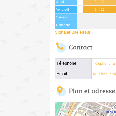
Jeudi
9h - 12h
Vendredi
9h - 12h
Samedi
Dimanche
Signaler une erreur
Contact
Téléphone
Téléphoner à 
Email
c.haguais
Plan et adresse