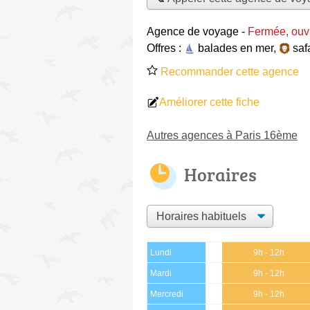
Agence de voyage
-
Fermée, ouvr
Offres :
balades en mer
,
saf
Recommander cette agence
Améliorer cette fiche
Autres agences à Paris 16ème
Horaires
Lundi
9h - 12h
Mardi
9h - 12h
Mercredi
9h - 12h