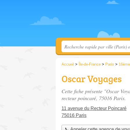
Accueil
>
Île-de-France
>
Paris
>
16ème
Oscar Voyages
Cette fiche présente "Oscar Voy
recteur poincaré
, 75016 Paris.
11 avenue du Recteur Poincaré
75016 Paris
📞 Appeler cette agence de vo