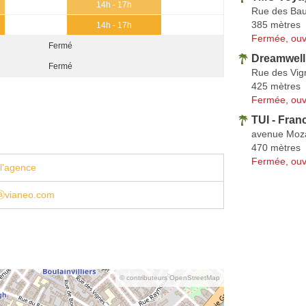
14h - 17h
Rue des Ba
385 mètres
14h - 17h
Fermée, ouv
Fermé
Dreamwell
Fermé
Rue des Vig
425 mètres
Fermée, ouv
TUI - Fran
avenue Moz
470 mètres
Fermée, ouv
l'agence
ⓐvianeo.com
© contributeurs OpenStreetMap