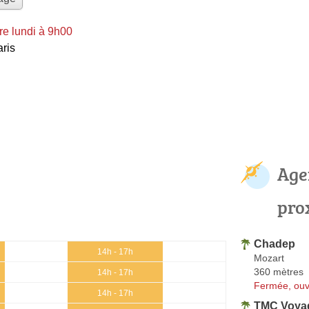
e lundi à 9h00
aris
Age
pro
Chadep
14h - 17h
Mozart
360 mètres
14h - 17h
Fermée, ouv
14h - 17h
TMC Voya