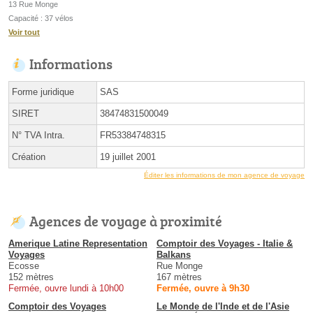
13 Rue Monge
Capacité : 37 vélos
Voir tout
Informations
Forme juridique
SAS
SIRET
38474831500049
N° TVA Intra.
FR53384748315
Création
19 juillet 2001
Éditer les informations de mon agence de voyage
Agences de voyage à proximité
Amerique Latine Representation
Comptoir des Voyages - Italie &
Voyages
Balkans
Ecosse
Rue Monge
152 mètres
167 mètres
Fermée, ouvre lundi à 10h00
Fermée, ouvre à 9h30
Comptoir des Voyages
Le Monde de l'Inde et de l'Asie