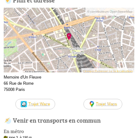
© contributeurs OpenStreetMap
Corriger l’adresse ou la localisation
Memoire d'Un Fleuve
66 Rue de Rome
75008 Paris
Trajet Waze
Trajet Maps
Venir en transports en commun
En métro
Ligne 3, à 190 m