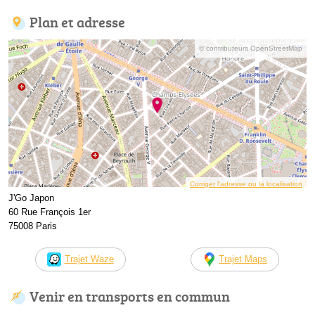
Plan et adresse
© contributeurs OpenStreetMap
Corriger l’adresse ou la localisation
J'Go Japon
60 Rue François 1er
75008 Paris
Trajet Waze
Trajet Maps
Venir en transports en commun