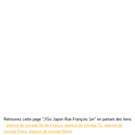
Retrouvez cette page "J'Go Japon Rue François 1er" en partant des liens
:
agence de voyage Île-de-France
,
agence de voyage 75
,
agence de
voyage Paris
,
agence de voyage 8ème
.