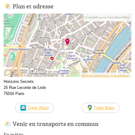
Plan et adresse
© contributeurs OpenStreetMap
Corriger l’adresse ou la localisation
Horizons Secrets
25 Rue Leconte de Lisle
75016 Paris
Trajet Waze
Trajet Maps
Venir en transports en commun
En métro