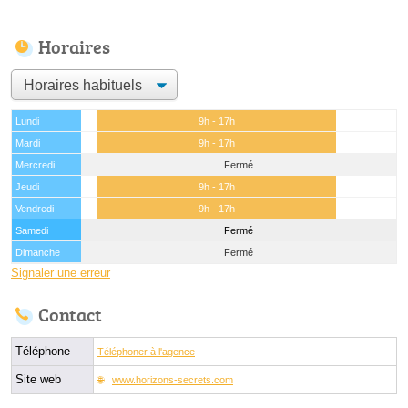
Horaires
Lundi
9h - 17h
Mardi
9h - 17h
Mercredi
Fermé
Jeudi
9h - 17h
Vendredi
9h - 17h
Samedi
Fermé
Dimanche
Fermé
Signaler une erreur
Contact
Téléphone
Téléphoner à l'agence
Site web
www.horizons-secrets.com