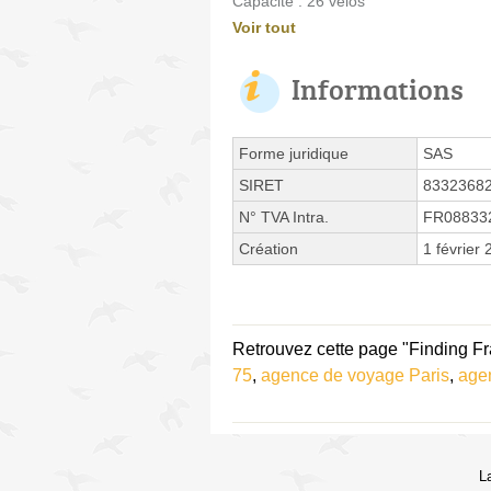
Capacité : 26 vélos
Voir tout
Informations
Forme juridique
SAS
SIRET
8332368
N° TVA Intra.
FR08833
Création
1 février
Retrouvez cette page "Finding Fr
75
,
agence de voyage Paris
,
age
L