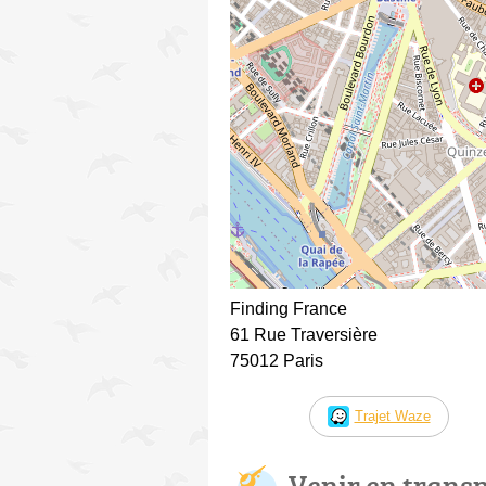
Finding France
61 Rue Traversière
75012 Paris
Trajet Waze
Venir en trans