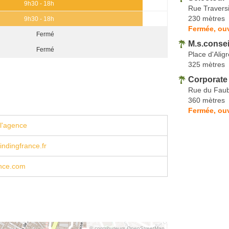
9h30 - 18h
Rue Travers
230 mètres
9h30 - 18h
Fermée, ouv
Fermé
M.s.consei
Fermé
Place d'Aligr
325 mètres
Corporate
Rue du Faub
360 mètres
Fermée, ouv
l'agence
ndingfrance.fr
ance.com
© contributeurs OpenStreetMap