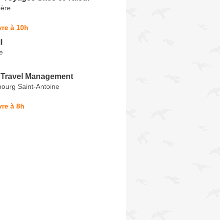
ière
re à 10h
l
e
 Travel Management
ourg Saint-Antoine
re à 8h