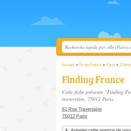
Accueil
>
Île-de-France
>
Paris
>
12ème
Finding France
Cette fiche présente "Finding F
traversière
, 75012 Paris.
61 Rue Traversière
75012 Paris
📞 Appeler cette agence de vo