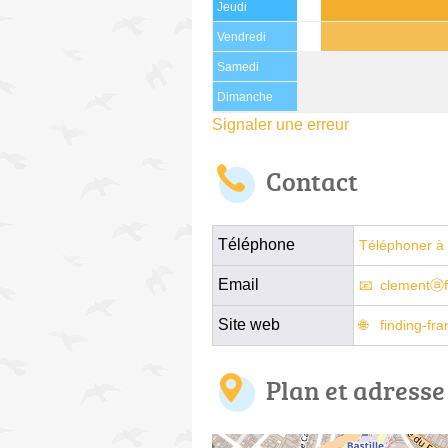
Jeudi
Vendredi
Samedi
Dimanche
Signaler une erreur
Contact
Téléphone
Téléphoner à 
Email
clementⓐfi
Site web
finding-fr
Plan et adresse