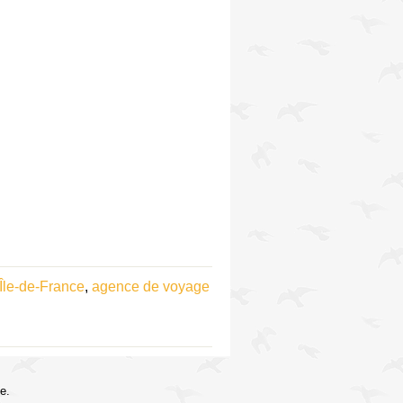
Île-de-France
,
agence de voyage
e.