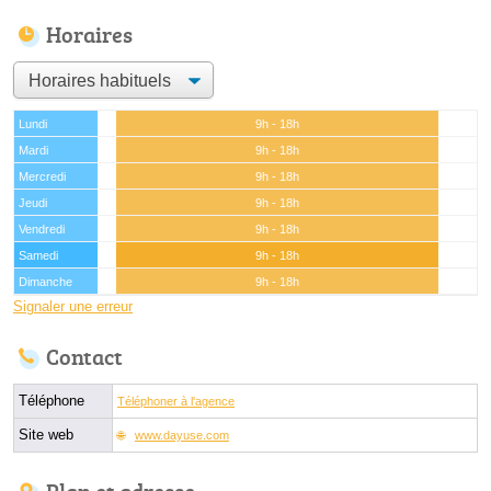
Horaires
Lundi
9h - 18h
Mardi
9h - 18h
Mercredi
9h - 18h
Jeudi
9h - 18h
Vendredi
9h - 18h
Samedi
9h - 18h
Dimanche
9h - 18h
Signaler une erreur
Contact
Téléphone
Téléphoner à l'agence
Site web
www.dayuse.com
Plan et adresse