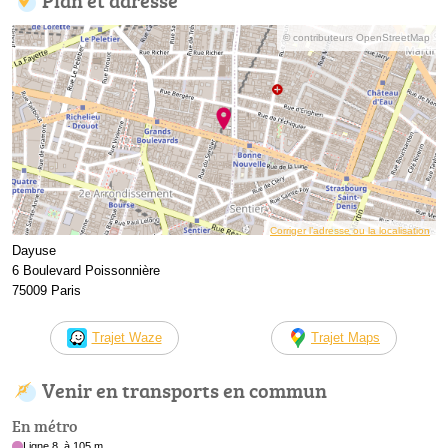
© contributeurs OpenStreetMap
Corriger l’adresse ou la localisation
Dayuse
6 Boulevard Poissonnière
75009 Paris
Trajet Waze
Trajet Maps
Venir en transports en commun
En métro
Ligne 8, à 105 m