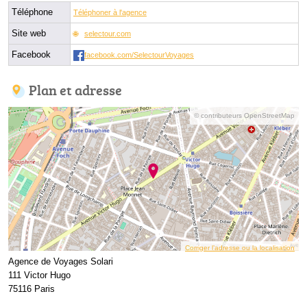
Téléphone
Téléphoner à l'agence
Site web
selectour.com
Facebook
facebook.com/SelectourVoyages
Plan et adresse
© contributeurs OpenStreetMap
Corriger l’adresse ou la localisation
Agence de Voyages Solari
111 Victor Hugo
75116 Paris