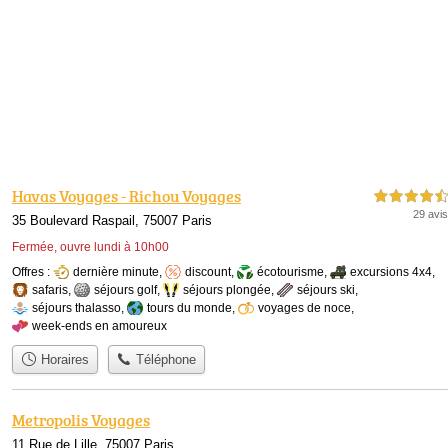
Havas Voyages - Richou Voyages
4,5 étoiles sur 5
29 avis
35 Boulevard Raspail, 75007 Paris
Fermée, ouvre lundi à 10h00
Offres :
dernière minute
,
discount
,
écotourisme
,
excursions 4x4
,
safaris
,
séjours golf
,
séjours plongée
,
séjours ski
,
séjours thalasso
,
tours du monde
,
voyages de noce
,
week-ends en amoureux
Horaires
Téléphone
Metropolis Voyages
11 Rue de Lille, 75007 Paris