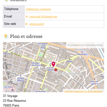
Téléphone
Téléphoner à l'agence
Email
concorde.frⓐgmail.com
Site web
www.travel.fr
Plan et adresse
© contributeurs OpenStreetMap
Corriger l’adresse ou la localisation
37 Voyage
23 Rue Réaumur
75003 Paris