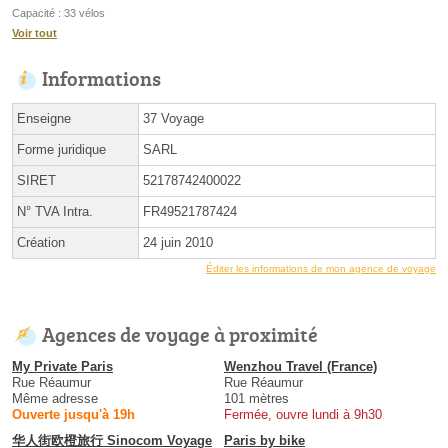
Capacité : 33 vélos
Voir tout
Informations
Enseigne
37 Voyage
Forme juridique
SARL
SIRET
52178742400022
N° TVA Intra.
FR49521787424
Création
24 juin 2010
Éditer les informations de mon agence de voyage
Agences de voyage à proximité
My Private Paris
Wenzhou Travel (France)
Rue Réaumur
Rue Réaumur
Même adresse
101 mètres
Ouverte jusqu'à 19h
Fermée, ouvre lundi à 9h30
华人街欧橙旅行 Sinocom Voyage
Paris by bike