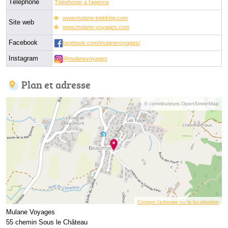
Téléphone
Téléphoner à l'agence
www.mulane-trekking.com
Site web
www.mulane-voyages.com
Facebook
facebook.com/mulanevoyages/
Instagram
@mulanevoyages
Plan et adresse
© contributeurs OpenStreetMap
Corriger l’adresse ou la localisation
Mulane Voyages
55 chemin Sous le Château