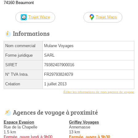
74160 Beaumont
Trajet Waze
Trajet Maps
Informations
Nom commercial
Mulane Voyages
Forme juridique
SARL
SIRET
79382407900016
N° TVA Intra.
FR29793824079
Création
1 juillet 2013
Éditer les informations de mon agence de voyage
Agences de voyage à proximité
Espace Evasion
Griffay Voyages
Rue de la Chapelle
Annemasse
1.5 km
13 km
Fermée, ouvre lundi à 9h00
Fermée, ouvre à 9h30