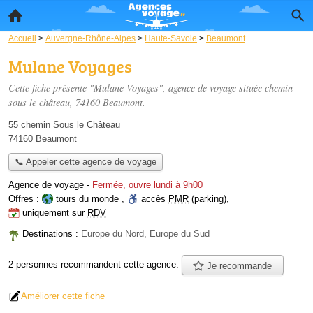
Accueil
>
Auvergne-Rhône-Alpes
>
Haute-Savoie
>
Beaumont
Mulane Voyages
Cette fiche présente "Mulane Voyages", agence de voyage située
chemin
sous le château
, 74160 Beaumont.
55 chemin Sous le Château
74160 Beaumont
📞 Appeler cette agence de voyage
Agence de voyage
-
Fermée, ouvre lundi à 9h00
Offres :
tours du monde
,
accès
PMR
(parking)
,
uniquement sur
RDV
Destinations :
Europe du Nord, Europe du Sud
2 personnes
recommandent
cette agence.
Je recommande
Améliorer cette fiche