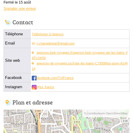
Fermé le 15 août
Signaler une erreur
Contact
Téléphone
Téléphoner à l'agence
Email
y.chargelegueⓐgmail.com
agences.look-voyages.fr/agence-look-voyages-aix-les-bains-V
ATLOK56
Site web
agences-de-voyages.tui.fr/aix-les-bains-C73008/tui-store-A144
14
Facebook
facebook.com/TUIFrance
Instagram
@tui_france
Plan et adresse
© contributeurs OpenStreetMap