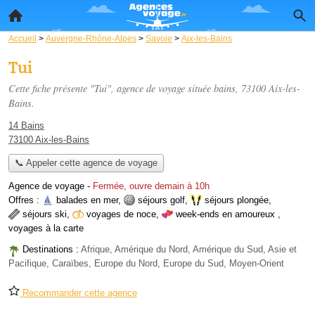
Accueil
>
Auvergne-Rhône-Alpes
>
Savoie
>
Aix-les-Bains
Tui
Cette fiche présente "Tui", agence de voyage située
bains
, 73100 Aix-les-
Bains.
14 Bains
73100 Aix-les-Bains
📞 Appeler cette agence de voyage
Agence de voyage
-
Fermée, ouvre demain à 10h
Offres :
balades en mer
,
séjours golf
,
séjours plongée
,
séjours ski
,
voyages de noce
,
week-ends en amoureux
,
voyages à la carte
Destinations :
Afrique, Amérique du Nord, Amérique du Sud, Asie et
Pacifique, Caraïbes, Europe du Nord, Europe du Sud, Moyen-Orient
Recommander cette agence