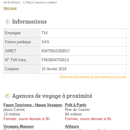
Arrêt Atrium - 1 Place maurice mollard
Voir tout
Informations
Enseigne
TUI
Forme juridique
SAS
SIRET
83475561300017
N° TVA Intra.
FR03834755613
Création
15 février 2018
Éditer les informations de mon agence de voyage
Agences de voyage à proximité
Faure Tourisme - Havas Voyages
Prêt à Partir
place Carnot
Rue du Casino
13 mètres
84 mètres
Fermée, ouvre demain à 9h
Fermée, ouvre demain à 9h
Voyages Masson
Ailleurs