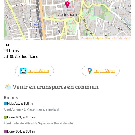
Corriger l’adresse ou la localisation
Tui
14 Bains
73100 Aix-les-Bains
Trajet Waze
Trajet Maps
Venir en transports en commun
En bus
Mobi'Aix, à 158 m
Arrêt Atrium - 1 Place maurice mollard
Ligne 103, à 151 m
Arrêt Hôtel de Ville - 55 Square de l'hôtel de ville
Ligne 104, à 158 m