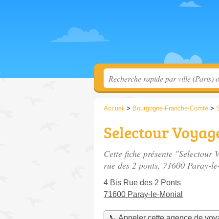
Accueil
>
Bourgogne-Franche-Comté
>
S
Selectour Voyag
Cette fiche présente "Selectour
rue des 2 ponts
, 71600 Paray-le
4 Bis Rue des 2 Ponts
71600 Paray-le-Monial
📞 Appeler cette agence de vo