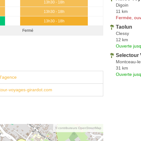
13h30 - 18h
Digoin
11 km
13h30 - 18h
Fermée, ouv
13h30 - 18h
Taolun
Fermé
Clessy
12 km
Ouverte jus
Selectour 
Montceau-le
31 km
Ouverte jus
l'agence
tour-voyages-girardot.com
© contributeurs OpenStreetMap