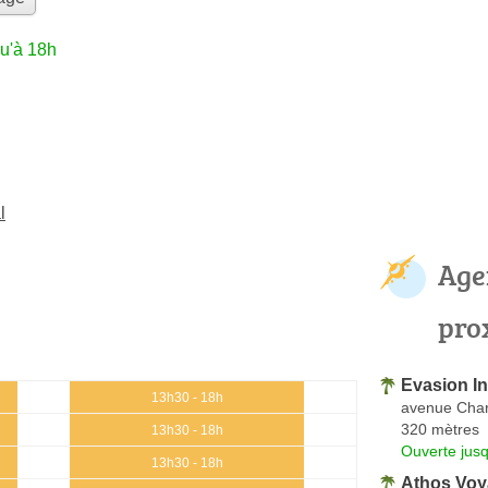
u'à 18h
l
Age
pro
Evasion I
13h30 - 18h
avenue Char
320 mètres
13h30 - 18h
Ouverte jus
13h30 - 18h
Athos Vo