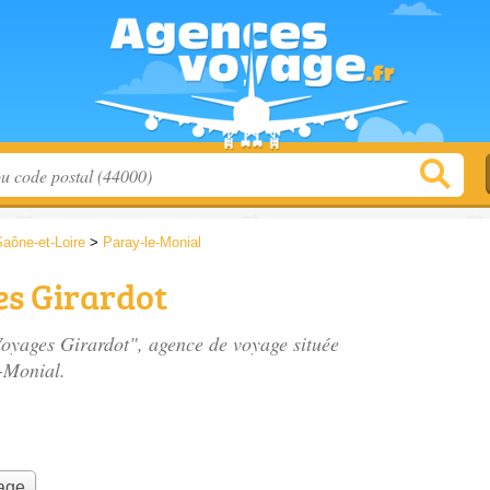
aône-et-Loire
>
Paray-le-Monial
es Girardot
 Voyages Girardot", agence de voyage située
-Monial.
yage