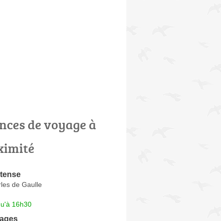
nces de voyage à
ximité
ntense
les de Gaulle
qu'à 16h30
yages