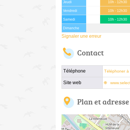
Jeudi
10h - 12h30
Vendredi
10h - 12h30
Samedi
10h - 12h30
Dimanche
Signaler une erreur
Contact
Téléphone
Téléphoner à 
Site web
www.selec
Plan et adresse