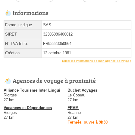
Informations
Forme juridique
SAS
SIRET
32305086400012
N° TVA Intra.
FR93323050864
Création
12 octobre 1981
Éditer les informations de mon agence de voyage
Agences de voyage à proximité
Alliance Tourisme Inter Lingui
Buchet Voyages
Riorges
Le Coteau
27 km
27 km
Vacances et Dépendances
FRAM
Riorges
Roanne
27 km
27 km
Fermée, ouvre à 9h30