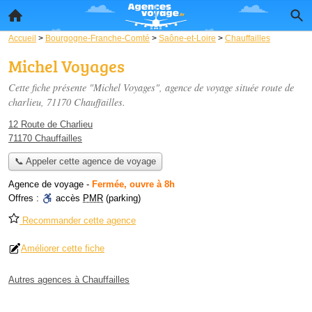
Accueil
>
Bourgogne-Franche-Comté
>
Saône-et-Loire
>
Chauffailles
Michel Voyages
Cette fiche présente "Michel Voyages", agence de voyage située
route de
charlieu
, 71170 Chauffailles.
12 Route de Charlieu
71170 Chauffailles
📞 Appeler cette agence de voyage
Agence de voyage
-
Fermée, ouvre à 8h
Offres :
accès
PMR
(parking)
Recommander cette agence
Améliorer cette fiche
Autres agences à Chauffailles