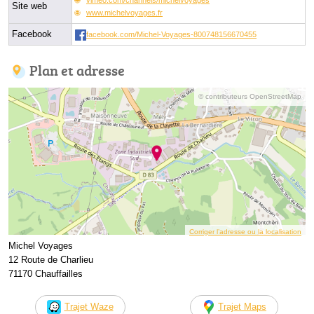
Site web
www.michelvoyages.fr
Facebook
facebook.com/Michel-Voyages-800748156670455
Plan et adresse
© contributeurs OpenStreetMap
Corriger l’adresse ou la localisation
Michel Voyages
12 Route de Charlieu
71170 Chauffailles
Trajet Waze
Trajet Maps