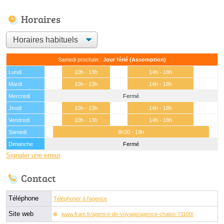
Horaires
Samedi prochain :
Jour férié (Assomption)
Lundi
10h - 13h
14h - 18h
Mardi
10h - 13h
14h - 18h
Mercredi
Fermé
Jeudi
10h - 13h
14h - 18h
Vendredi
10h - 13h
14h - 18h
Samedi
9h30 - 19h
Dimanche
Fermé
Signaler une erreur
Contact
Téléphone
Téléphoner à l'agence
Site web
www.fram.fr/agence-de-voyage/agence-chalon-71100/