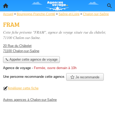
Accueil
>
Bourgogne-Franche-Comté
>
Saône-et-Loire
>
Chalon-sur-Saône
FRAM
Cette fiche présente "FRAM", agence de voyage située
rue du châtelet
,
71100 Chalon-sur-Saône.
20 Rue du Châtelet
71100 Chalon-sur-Saône
📞 Appeler cette agence de voyage
Agence de voyage
-
Fermée, ouvre demain à 10h
Une personne
recommande
cette agence.
Je recommande
Améliorer cette fiche
Autres agences à Chalon-sur-Saône