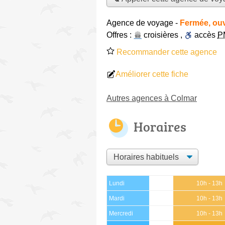
Agence de voyage
-
Fermée, ouv
Offres :
croisières
,
accès
P
Recommander cette agence
Améliorer cette fiche
Autres agences à Colmar
Horaires
Lundi
10h - 13h
Mardi
10h - 13h
Mercredi
10h - 13h