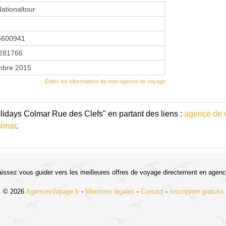
Nationaltour
6600941
281766
mbre 2015
Éditer les informations de mon agence de voyage
idays Colmar Rue des Clefs" en partant des liens :
agence de 
lmar
.
aissez vous guider vers les meilleures offres de voyage directement en agenc
© 2026
AgencesVoyage.fr
-
Mentions légales
-
Contact
-
Inscription gratuite