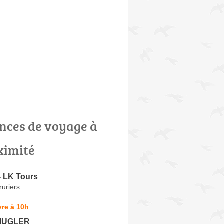
nces de voyage à
ximité
- LK Tours
uriers
re à 10h
MUGLER