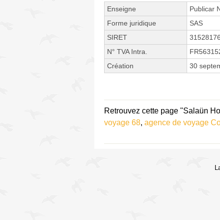
Enseigne
Publicar 
Forme juridique
SAS
SIRET
3152817
N° TVA Intra.
FR56315
Création
30 septe
Retrouvez cette page "Salaün Hol
voyage 68
,
agence de voyage Co
L