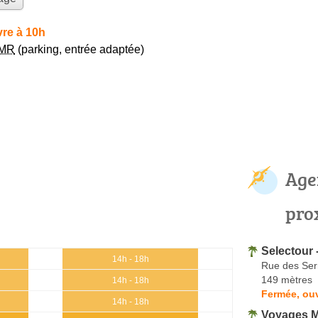
re à 10h
MR
(parking, entrée adaptée)
Age
pro
Selectour 
14h - 18h
Rue des Serr
149 mètres
14h - 18h
Fermée, ouv
14h - 18h
Voyages 