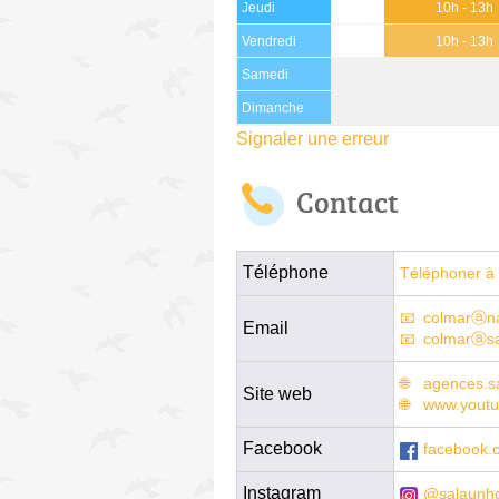
Jeudi
10h - 13h
Vendredi
10h - 13h
Samedi
Dimanche
Signaler une erreur
Contact
Téléphone
Téléphoner à 
colmarⓐnat
Email
colmarⓐsa
agences.sa
Site web
www.youtu
Facebook
facebook.
Instagram
@salaunho