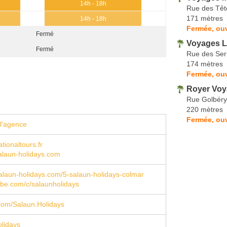
14h - 18h
Rue des Têt
171 mètres
14h - 18h
Fermée, ou
Fermé
Voyages 
Fermé
Rue des Serr
174 mètres
Fermée, ou
Royer Vo
Rue Golbéry
220 mètres
Fermée, ou
l'agence
ionaltours.fr
laun-holidays.com
laun-holidays.com/5-salaun-holidays-colmar
be.com/c/salaunholidays
com/Salaun.Holidays
lidays