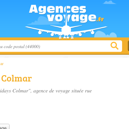
ar
s Colmar
lidays Colmar", agence de voyage située
rue
yage