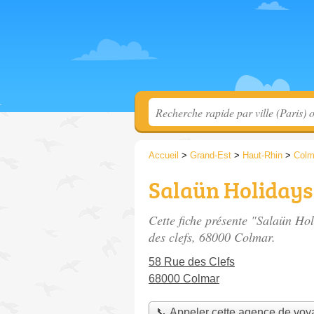
Accueil
>
Grand-Est
>
Haut-Rhin
>
Colm
Salaün Holiday
Cette fiche présente "Salaün Ho
des clefs
, 68000 Colmar.
58 Rue des Clefs
68000 Colmar
📞 Appeler cette agence de vo