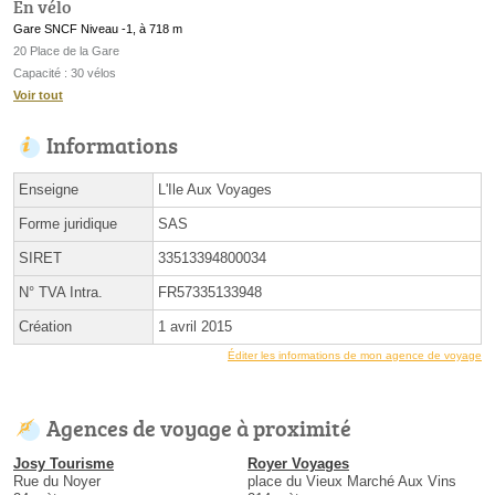
En vélo
Gare SNCF Niveau -1, à 718 m
20 Place de la Gare
Capacité : 30 vélos
Voir tout
Informations
Enseigne
L'Ile Aux Voyages
Forme juridique
SAS
SIRET
33513394800034
N° TVA Intra.
FR57335133948
Création
1 avril 2015
Éditer les informations de mon agence de voyage
Agences de voyage à proximité
Josy Tourisme
Royer Voyages
Rue du Noyer
place du Vieux Marché Aux Vins