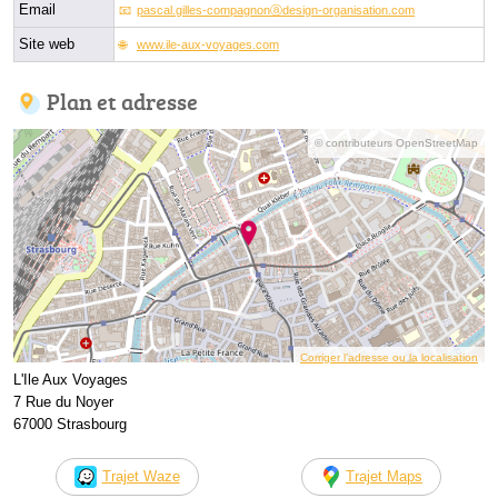
Email
pascal.gilles-compagnonⓐdesign-organisation.com
Site web
www.ile-aux-voyages.com
Plan et adresse
© contributeurs OpenStreetMap
Corriger l’adresse ou la localisation
L'Ile Aux Voyages
7 Rue du Noyer
67000 Strasbourg
Trajet Waze
Trajet Maps