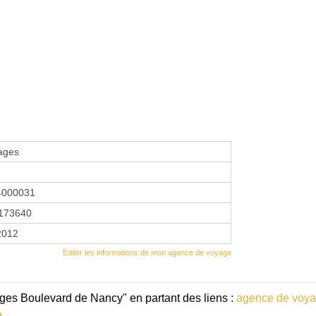
ages
4000031
173640
 2012
Éditer les informations de mon agence de voyage
ges Boulevard de Nancy" en partant des liens :
agence de voya
g
.