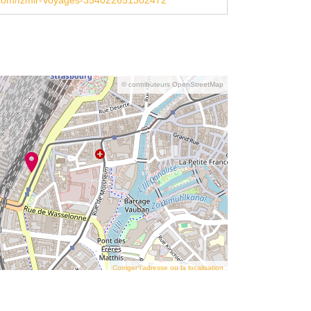
com/Izmir-Voyages-354022651302472
© contributeurs OpenStreetMap
Corriger l’adresse ou la localisation