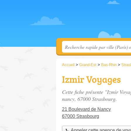
Accueil
>
Grand-Est
>
Bas-Rhin
>
Stras
Izmir Voyages
Cette fiche présente "Izmir Voy
nancy
, 67000 Strasbourg.
21 Boulevard de Nancy
67000 Strasbourg
📞 Appeler cette agence de vo