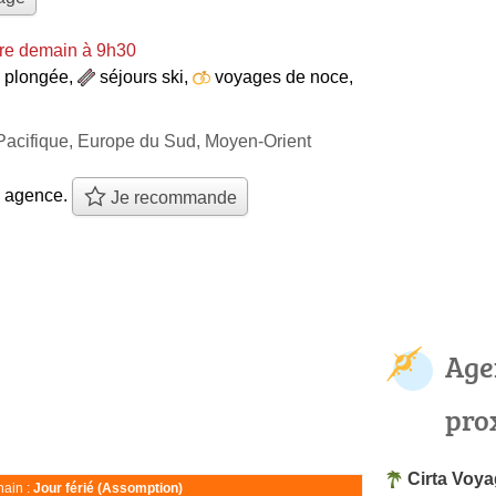
re demain à 9h30
s plongée
,
séjours ski
,
voyages de noce
,
 Pacifique, Europe du Sud, Moyen-Orient
e agence.
Je recommande
Age
pro
Cirta Voy
ain :
Jour férié (Assomption)