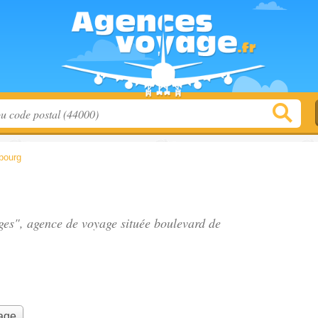
bourg
ages", agence de voyage située
boulevard de
yage