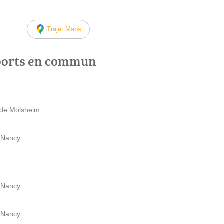
Trajet Maps
ports en commun
 de Molsheim
e Nancy
e Nancy
e Nancy