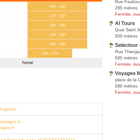
Rue Faubour
14h - 18h
285 mètres
Fermée, ouv
14h - 18h
Al Tours
14h - 18h
Quai Saint 
14h - 18h
550 mètres
14h - 18h
Selectour 
Rue Thierga
14h - 17h
585 mètres
Fermé
Fermée, ouv
Voyages M
place de la 
590 mètres
Fermée, ouv
l'agence
voyages.fr
yages.fr