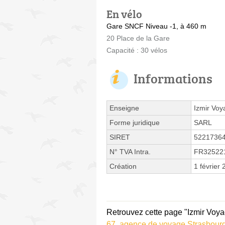
En vélo
Gare SNCF Niveau -1, à 460 m
20 Place de la Gare
Capacité : 30 vélos
Informations
Enseigne
Izmir Voy
Forme juridique
SARL
SIRET
5221736
N° TVA Intra.
FR32522
Création
1 février
Retrouvez cette page "Izmir Voya
67
,
agence de voyage Strasbour