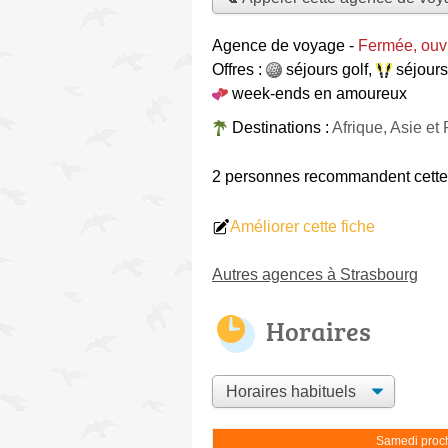
Agence de voyage
-
Fermée, ouv
Offres :
séjours golf
,
séjour
week-ends en amoureux
Destinations :
Afrique, Asie et
2 personnes
recommandent
cett
Améliorer cette fiche
Autres agences à Strasbourg
Horaires
Samedi proch