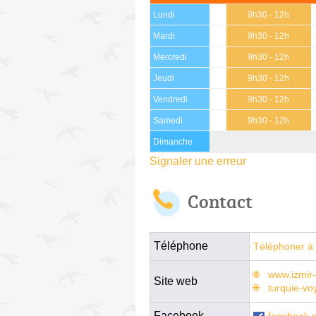
Lundi
9h30 - 12h
Mardi
9h30 - 12h
Mercredi
9h30 - 12h
Jeudi
9h30 - 12h
Vendredi
9h30 - 12h
Samedi
9h30 - 12h
Dimanche
Signaler une erreur
Contact
Téléphone
Téléphoner à 
www.izmir-
Site web
turquie-vo
Facebook