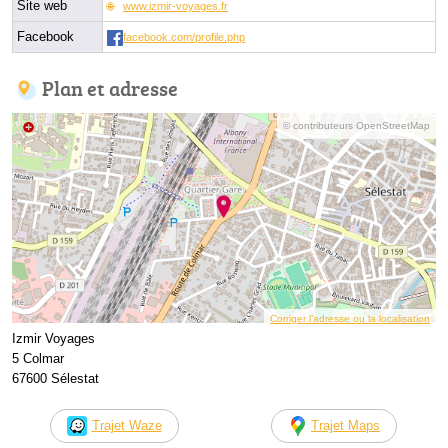
Site web
www.izmir-voyages.fr
Facebook
facebook.com/profile.php
Plan et adresse
© contributeurs OpenStreetMap
Corriger l’adresse ou la localisation
Izmir Voyages
5 Colmar
67600 Sélestat
Trajet Waze
Trajet Maps