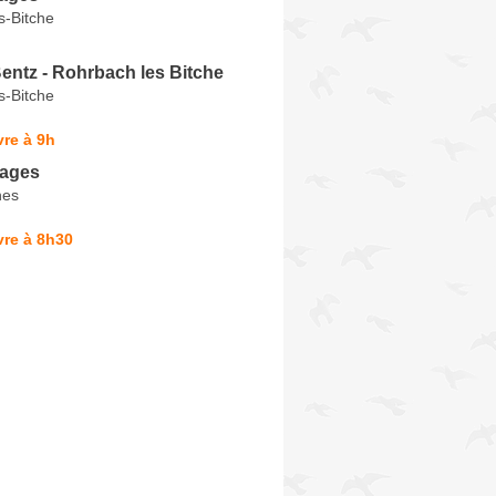
s-Bitche
entz - Rohrbach les Bitche
s-Bitche
re à 9h
yages
nes
vre à 8h30