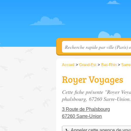
Accueil
>
Grand-Est
>
Bas-Rhin
>
Sarre
Royer Voyages
Cette fiche présente "Royer Voy
phalsbourg
, 67260 Sarre-Union.
3 Route de Phalsbourg
67260 Sarre-Union
📞 Appeler cette agence de vo