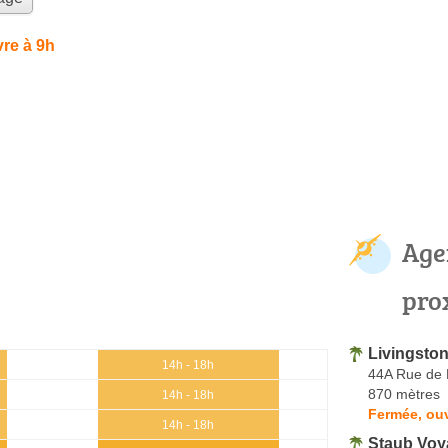
re à 9h
Age
pro
Livingston
14h - 18h
44A Rue de 
870 mètres
14h - 18h
Fermée, ouv
14h - 18h
Staub Voy