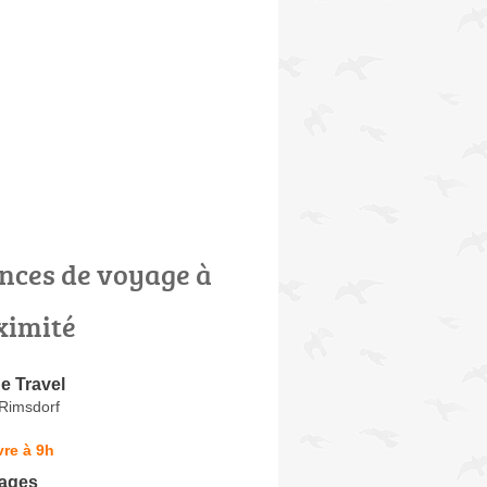
nces de voyage à
ximité
e Travel
Rimsdorf
re à 9h
ages