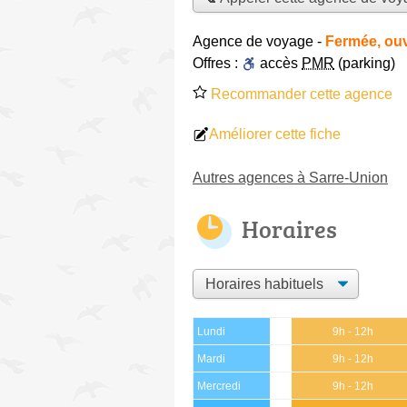
Agence de voyage
-
Fermée, ouv
Offres :
accès
PMR
(parking)
Recommander cette agence
Améliorer cette fiche
Autres agences à Sarre-Union
Horaires
Lundi
9h - 12h
Mardi
9h - 12h
Mercredi
9h - 12h