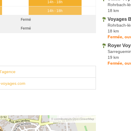
14h - 18h
Rohrbach-lè
18 km
14h - 18h
Voyages B
Fermé
Rohrbach-lè
Fermé
18 km
Fermée, ouv
Royer Vo
Sarreguemi
19 km
Fermée, ou
l'agence
-voyages.com
© contributeurs OpenStreetMap