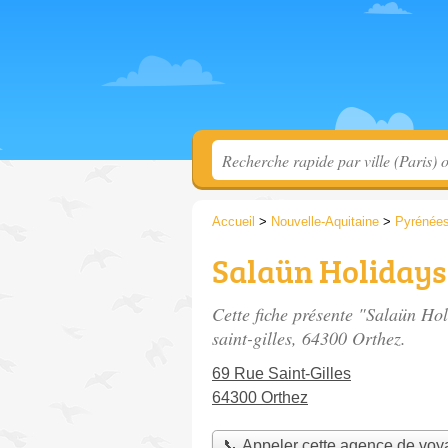
Accueil
>
Nouvelle-Aquitaine
>
Pyrénées
Salaün Holidays
Cette fiche présente "Salaün Ho
saint-gilles
, 64300 Orthez.
69 Rue Saint-Gilles
64300 Orthez
📞 Appeler cette agence de vo