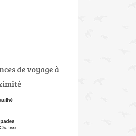
nces de voyage à
ximité
aulhé
apades
-Chalosse