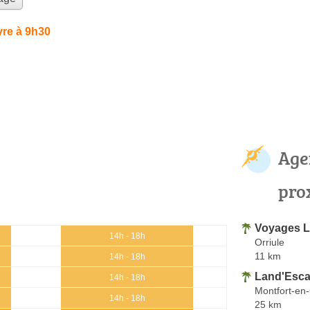
re à 9h30
Age
pro
Voyages L
14h - 18h
Orriule
11 km
14h - 18h
Land'Esc
14h - 18h
Montfort-en
14h - 18h
25 km