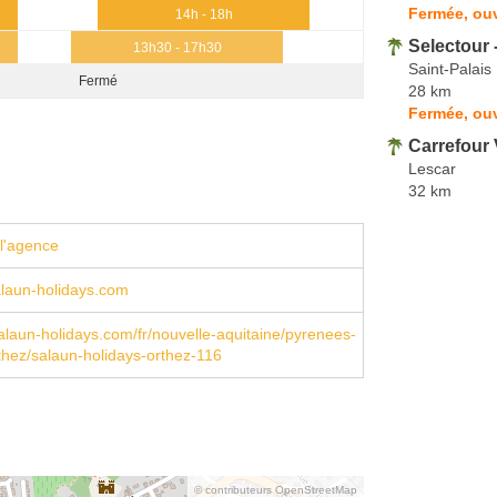
Fermée, ouv
14h - 18h
Selectour 
13h30 - 17h30
Saint-Palais
Fermé
28 km
Fermée, ou
Carrefour
Lescar
32 km
l'agence
laun-holidays.com
laun-holidays.com/fr/nouvelle-aquitaine/pyrenees-
rthez/salaun-holidays-orthez-116
© contributeurs OpenStreetMap