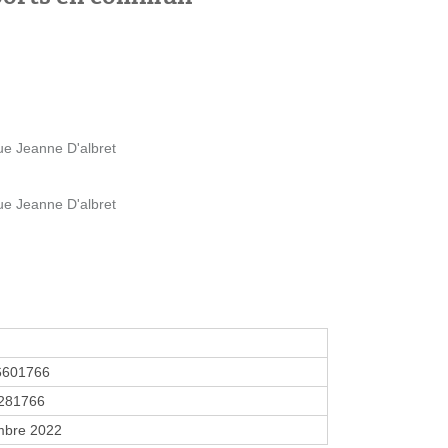
ue Jeanne D'albret
ue Jeanne D'albret
6601766
281766
mbre 2022