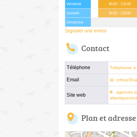
Vendredi
9h30 - 12h30
Samedi
9h30 - 12h30
Dimanche
Signaler une erreur
Contact
Téléphone
Téléphoner à 
Email
orthezⓐsa
agences.sa
Site web
atlantiques/o
Plan et adresse