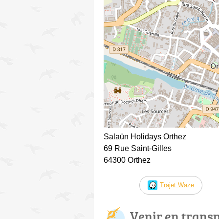
Salaün Holidays Orthez
69 Rue Saint-Gilles
64300 Orthez
Trajet Waze
Venir en trans