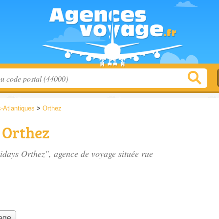
-Atlantiques
>
Orthez
 Orthez
lidays Orthez", agence de voyage située
rue
yage