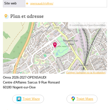
Site web
opensaudi.fr/offres/
Plan et adresse
© contributeurs OpenStreetMap
Corriger l’adresse ou la localisation
Omra 2026-2027-OPENSAUDI
Centre d'Affaires Sarcus 9 Rue Ronsard
60180 Nogent-sur-Oise
Trajet Waze
Trajet Maps