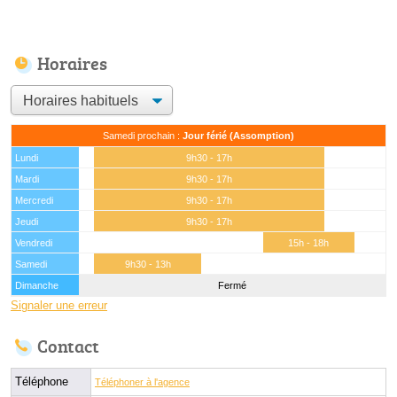
Horaires
Samedi prochain :
Jour férié (Assomption)
Lundi
9h30 - 17h
Mardi
9h30 - 17h
Mercredi
9h30 - 17h
Jeudi
9h30 - 17h
Vendredi
15h - 18h
Samedi
9h30 - 13h
Dimanche
Fermé
Signaler une erreur
Contact
Téléphone
Téléphoner à l'agence