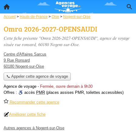
Accueil
>
Hauts-de-France
>
Oise
>
Nogent-sur-Oise
Omra 2026-2027-OPENSAUDI
Cette fiche présente "Omra 2026-2027-OPENSAUDI", agence de voyage
située
rue ronsard
, 60180 Nogent-sur-Oise.
Centre d'Affaires Sarcus
9 Rue Ronsard
60180 Nogent-sur-Oise
📞 Appeler cette agence de voyage
Agence de voyage
-
Fermée, ouvre demain à 9h30
Offres :
accès
PMR
(places assises PMR, toilettes accessibles)
Recommander cette agence
Améliorer cette fiche
Autres agences à Nogent-sur-Oise