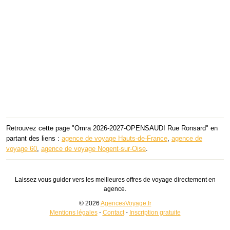
Retrouvez cette page "Omra 2026-2027-OPENSAUDI Rue Ronsard" en
partant des liens :
agence de voyage Hauts-de-France
,
agence de
voyage 60
,
agence de voyage Nogent-sur-Oise
.
Laissez vous guider vers les meilleures offres de voyage directement en
agence.
© 2026
AgencesVoyage.fr
Mentions légales
-
Contact
-
Inscription gratuite