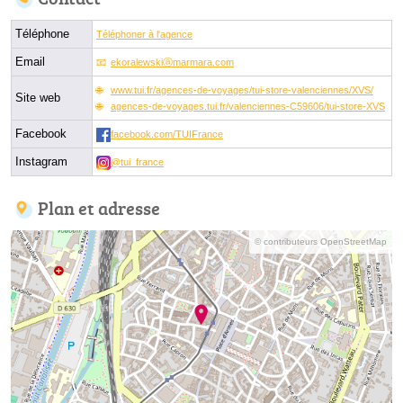
Téléphone
Téléphoner à l'agence
Email
ekoralewskiⓐmarmara.com
www.tui.fr/agences-de-voyages/tui-store-valenciennes/XVS/
Site web
agences-de-voyages.tui.fr/valenciennes-C59606/tui-store-XVS
Facebook
facebook.com/TUIFrance
Instagram
@tui_france
Plan et adresse
© contributeurs OpenStreetMap