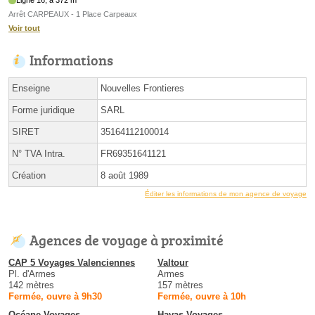
Ligne 16, à 372 m
Arrêt CARPEAUX - 1 Place Carpeaux
Voir tout
Informations
Enseigne
Nouvelles Frontieres
Forme juridique
SARL
SIRET
35164112100014
N° TVA Intra.
FR69351641121
Création
8 août 1989
Éditer les informations de mon agence de voyage
Agences de voyage à proximité
CAP 5 Voyages Valenciennes
Valtour
Pl. d'Armes
Armes
142 mètres
157 mètres
Fermée, ouvre à 9h30
Fermée, ouvre à 10h
Océane Voyages
Havas Voyages