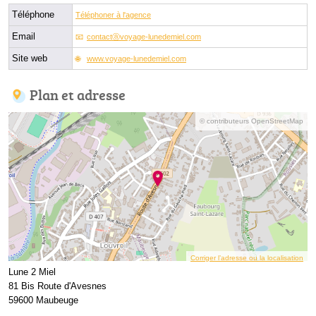
Téléphone
Téléphoner à l'agence
Email
contactⓐvoyage-lunedemiel.com
Site web
www.voyage-lunedemiel.com
Plan et adresse
© contributeurs OpenStreetMap
Corriger l’adresse ou la localisation
Lune 2 Miel
81 Bis Route d'Avesnes
59600 Maubeuge