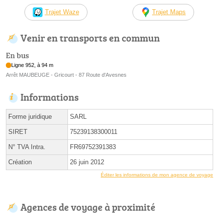
Trajet Waze
Trajet Maps
Venir en transports en commun
En bus
Ligne 952, à 94 m
Arrêt MAUBEUGE - Gricourt - 87 Route d'Avesnes
Informations
Forme juridique
SARL
SIRET
75239138300011
N° TVA Intra.
FR69752391383
Création
26 juin 2012
Éditer les informations de mon agence de voyage
Agences de voyage à proximité