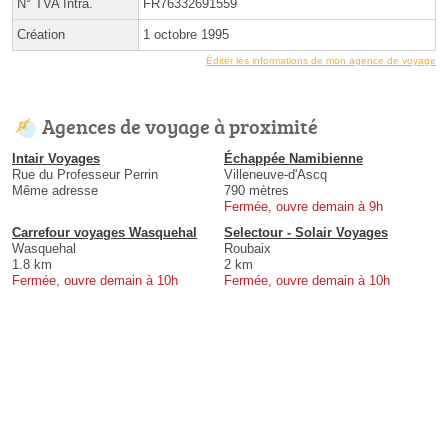
N° TVA Intra.
FR76332691559
Création
1 octobre 1995
Éditer les informations de mon agence de voyage
Agences de voyage à proximité
Intair Voyages
Échappée Namibienne
Rue du Professeur Perrin
Villeneuve-d'Ascq
Même adresse
790 mètres
Fermée, ouvre demain à 9h
Carrefour voyages Wasquehal
Selectour - Solair Voyages
Wasquehal
Roubaix
1.8 km
2 km
Fermée, ouvre demain à 10h
Fermée, ouvre demain à 10h