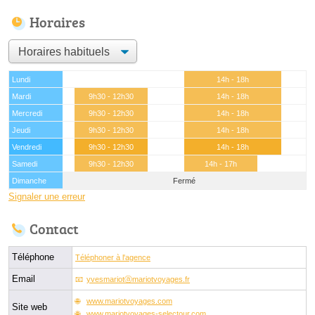
Horaires
Lundi
14h - 18h
Mardi
9h30 - 12h30
14h - 18h
Mercredi
9h30 - 12h30
14h - 18h
Jeudi
9h30 - 12h30
14h - 18h
Vendredi
9h30 - 12h30
14h - 18h
Samedi
9h30 - 12h30
14h - 17h
Dimanche
Fermé
Signaler une erreur
Contact
Téléphone
Téléphoner à l'agence
Email
yvesmariotⓐmariotvoyages.fr
www.mariotvoyages.com
Site web
www.mariotvoyages-selectour.com