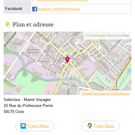
Facebook
facebook.com/MariotVoyages
Plan et adresse
© contributeurs OpenStreetMap
Corriger l’adresse ou la localisation
Selectour - Mariot Voyages
10 Rue du Professeur Perrin
59170 Croix
Trajet Waze
Trajet Maps