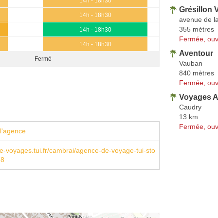
14h - 18h30
Grésillon
14h - 18h30
avenue de la
355 mètres
14h - 18h30
Fermée, ouv
14h - 18h30
Aventour
Fermé
Vauban
840 mètres
Fermée, ouv
Voyages A
Caudry
13 km
Fermée, ouv
l'agence
-voyages.tui.fr/cambrai/agence-de-voyage-tui-sto
78