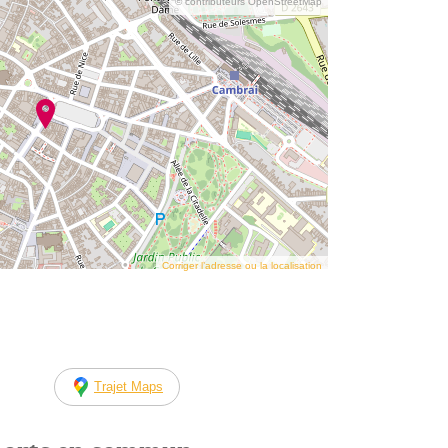
© contributeurs OpenStreetMap
Corriger l’adresse ou la localisation
Trajet Maps