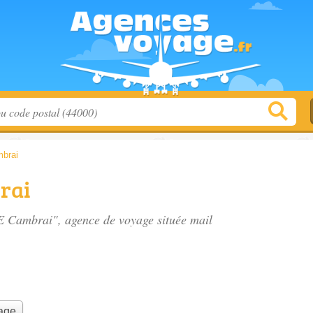
brai
rai
E Cambrai", agence de voyage située
mail
yage