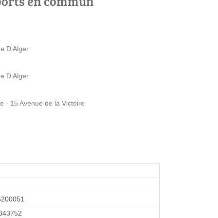
ports en commun
ue D Alger
ue D Alger
e - 15 Avenue de la Victoire
5200051
343752