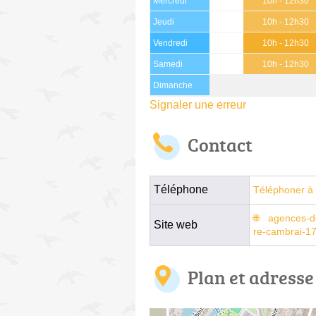
Mercredi
10h - 12h30
Jeudi
10h - 12h30
Vendredi
10h - 12h30
Samedi
10h - 12h30
Dimanche
Signaler une erreur
Contact
Téléphone
Téléphoner à 
agences-de
Site web
re-cambrai-1
Plan et adresse