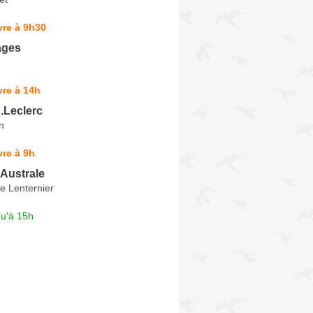
vre à 9h30
ages
re à 14h
.Leclerc
n
re à 9h
Australe
e Lenternier
qu'à 15h