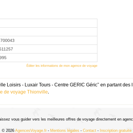
5700043
611257
1995
Éditer les informations de mon agence de voyage
e Loisirs - Luxair Tours - Centre GERIC Géric" en partant des l
e de voyage Thionville
.
aissez vous guider vers les meilleures offres de voyage directement en agenc
© 2026
AgencesVoyage.fr
-
Mentions légales
-
Contact
-
Inscription gratuite