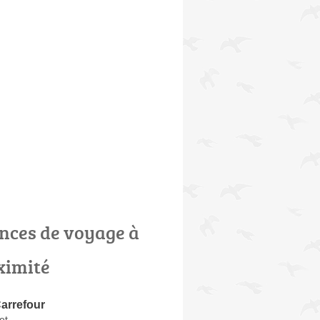
nces de voyage à
ximité
arrefour
et