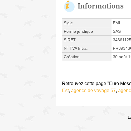
Informations
Sigle
EML
Forme juridique
SAS
SIRET
3436112
N° TVA Intra.
FR39343
Création
30 août 
Retrouvez cette page "Euro Mosell
Est
,
agence de voyage 57
,
agenc
L