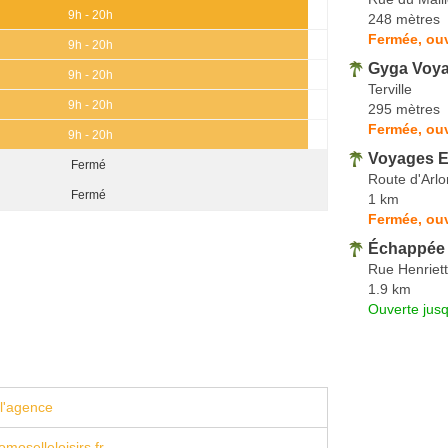
9h - 20h
248 mètres
Fermée, ou
9h - 20h
Gyga Voy
9h - 20h
Terville
9h - 20h
295 mètres
Fermée, ouv
9h - 20h
Voyages E
Fermé
Route d'Arlo
Fermé
1 km
Fermée, ouv
Échappée 
Rue Henriett
1.9 km
Ouverte jus
l'agence
moselleloisirs.fr