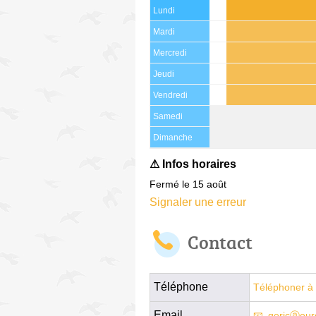
Lundi
Mardi
Mercredi
Jeudi
Vendredi
Samedi
(15 août)
Dimanche
Fermé le 15 août
Signaler une erreur
Contact
Téléphone
Téléphoner à 
Email
gericⓐeuro