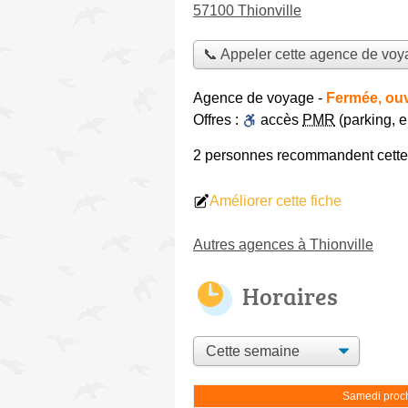
57100 Thionville
📞 Appeler cette agence de vo
Agence de voyage
-
Fermée, ouv
Offres :
accès
PMR
(parking, 
2 personnes
recommandent
cett
Améliorer cette fiche
Autres agences à Thionville
Horaires
Samedi proch