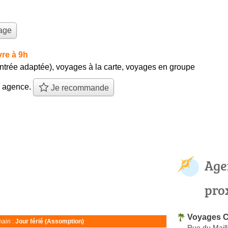
yage
re à 9h
entrée adaptée)
,
voyages à la carte
,
voyages en groupe
e agence.
Je recommande
Age
pro
Voyages C
ain :
Jour férié (Assomption)
Rue du Maill