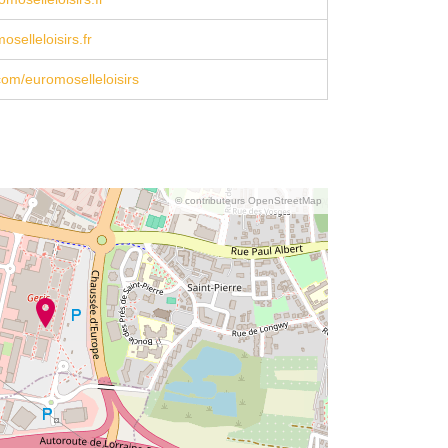
selleloisirs.fr
om/euromoselleloisirs
© contributeurs OpenStreetMap