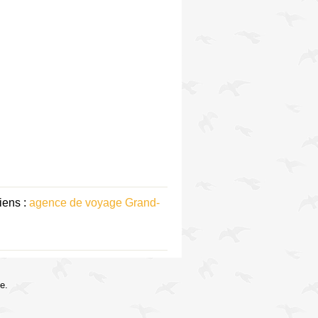
iens :
agence de voyage Grand-
e.