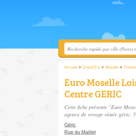
Accueil
>
Grand-Est
>
Moselle
>
Thionvi
Euro Moselle Lois
Centre GERIC
Cette fiche présente "Euro Mose
agence de voyage située
géric
, 
Géric
Rue du Maillet