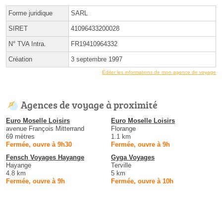
Forme juridique
SARL
SIRET
41096433200028
N° TVA Intra.
FR19410964332
Création
3 septembre 1997
Éditer les informations de mon agence de voyage
Agences de voyage à proximité
Euro Moselle Loisirs
Euro Moselle Loisirs
avenue François Mitterrand
Florange
69 mètres
1.1 km
Fermée, ouvre à 9h30
Fermée, ouvre à 9h
Fensch Voyages Hayange
Gyga Voyages
Hayange
Terville
4.8 km
5 km
Fermée, ouvre à 9h
Fermée, ouvre à 10h