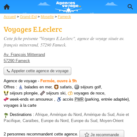
Accueil
>
Grand-Est
>
Moselle
>
Fameck
Voyages E.Leclerc
Cette fiche présente "Voyages E.Leclerc", agence de voyage située
av.
françois mitterrand
, 57290 Fameck.
Av. François Mitterrand
57290 Fameck
📞 Appeler cette agence de voyage
Agence de voyage
-
Fermée, ouvre à 9h
Offres :
balades en mer
,
safaris
,
séjours golf
,
séjours plongée
,
séjours ski
,
voyages de noce
,
week-ends en amoureux
,
accès
PMR
(parking, entrée adaptée)
,
voyages à la carte
Destinations :
Afrique, Amérique du Nord, Amérique du Sud, Asie et
Pacifique, Caraïbes, Europe du Nord, Europe du Sud, Moyen-Orient
2 personnes
recommandent
cette agence.
Je recommande