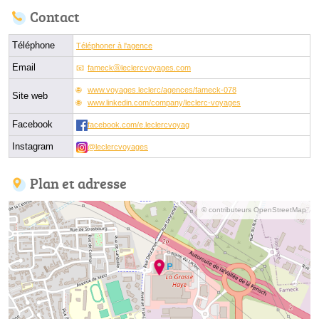
Contact
Téléphone
Téléphoner à l'agence
Email
fameckⓐleclercvoyages.com
www.voyages.leclerc/agences/fameck-078
Site web
www.linkedin.com/company/leclerc-voyages
Facebook
facebook.com/e.leclercvoyag
Instagram
@leclercvoyages
Plan et adresse
© contributeurs OpenStreetMap