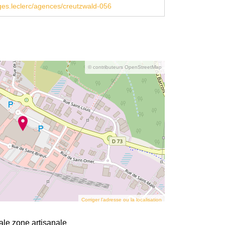
es.leclerc/agences/creutzwald-056
© contributeurs OpenStreetMap
Corriger l’adresse ou la localisation
ale zone artisanale