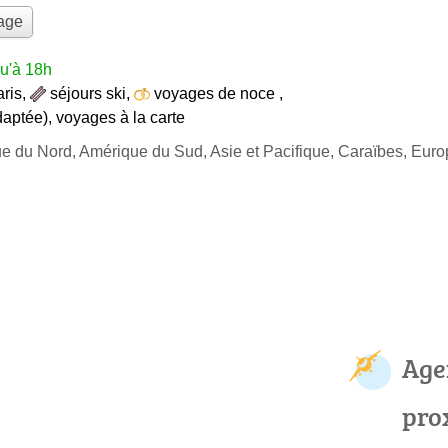
yage
u'à 18h
aris
,
séjours ski
,
voyages de noce
,
daptée)
,
voyages à la carte
ue du Nord, Amérique du Sud, Asie et Pacifique, Caraïbes, Eur
Age
pro