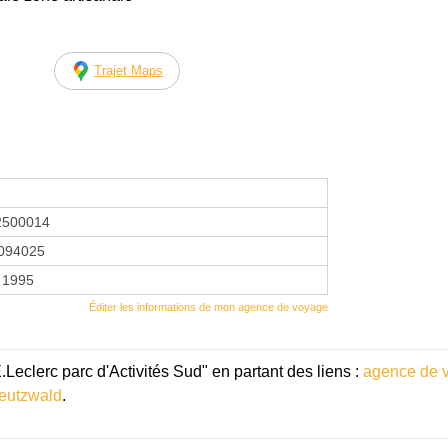
Trajet Maps
2500014
094025
r 1995
Éditer les informations de mon agence de voyage
eclerc parc d'Activités Sud" en partant des liens :
agence de 
eutzwald
.