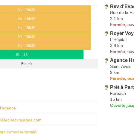
Rev d'Eva
9h - 18h30
Rue de la H
2.1 km
9h - 18h30
Fermée, ouv
9h - 18h30
Royer Vo
9h - 18h30
L'Hôpital
3.8 km
9h - 18h30
Fermée, ouv
9h - 18h
Agence Ha
Fermé
Saint-Avold
9 km
Fermée, ouv
Prêt à Part
Forbach
15 km
Ouverte jus
l'agence
dⓐleclercvoyages.com
erc.com/creutzwald