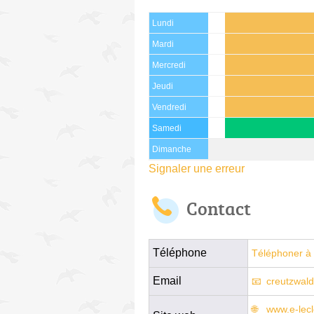
Lundi
Mardi
Mercredi
Jeudi
Vendredi
Samedi
Dimanche
Signaler une erreur
Contact
Téléphone
Téléphoner à 
Email
creutzwal
www.e-lecl