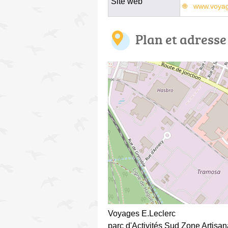
Site web
www.voyag
Plan et adresse
Voyages E.Leclerc
parc d'Activités Sud Zone Artisan