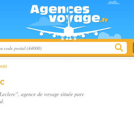
wald
rc
.Leclerc", agence de voyage située
parc
d.