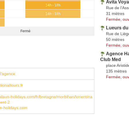
Avita Voya
14h - 18h
Rue de l'As
31 mètres
14h - 18h
Fermée, ouv
Lueurs d
Fermé
Rue de Lièg
50 mètres
Fermée, ouv
Agence Ha
Club Med
place Aristid
135 mètres
l'agence
Fermée, ouv
ionaltours.fr
laun-holidays.com/fr/bretagne/morbihan/lorient/na
ient-2
n-holidays.com