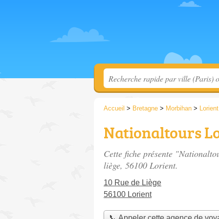
Accueil
>
Bretagne
>
Morbihan
>
Lorient
Nationaltours Lo
Cette fiche présente "Nationalt
liège
, 56100 Lorient.
10 Rue de Liège
56100 Lorient
📞 Appeler cette agence de vo