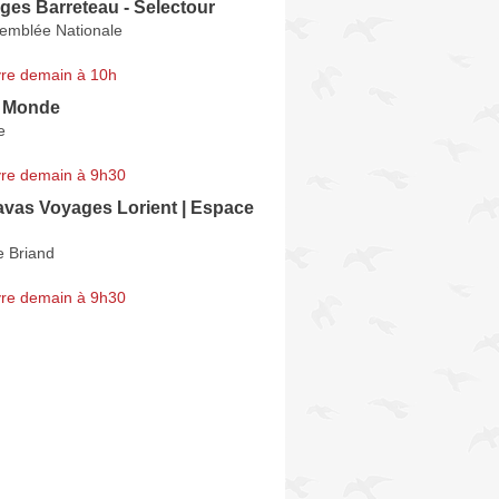
ges Barreteau - Selectour
semblée Nationale
re demain à 10h
u Monde
e
re demain à 9h30
vas Voyages Lorient | Espace
e Briand
re demain à 9h30