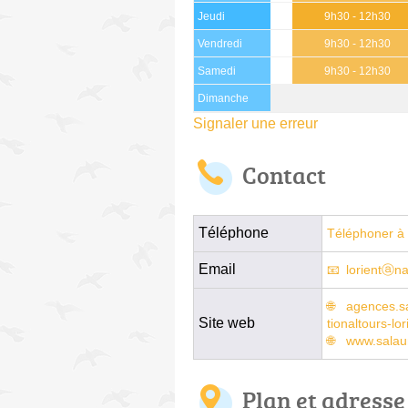
Jeudi
9h30 - 12h30
Vendredi
9h30 - 12h30
Samedi
9h30 - 12h30
Dimanche
Signaler une erreur
Contact
Téléphone
Téléphoner à 
Email
lorientⓐnat
agences.sa
Site web
tionaltours-lor
www.salau
Plan et adresse