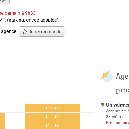
re demain à 9h30
MR
(parking, entrée adaptée)
e agence.
Je recommande
Age
pro
Univairme
14h - 18h
Assemblée N
25 mètres
14h - 18h
Fermée, ouv
14h - 18h