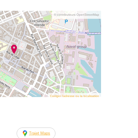
© contributeurs OpenStreetMap
Corriger l’adresse ou la localisation
Trajet Maps