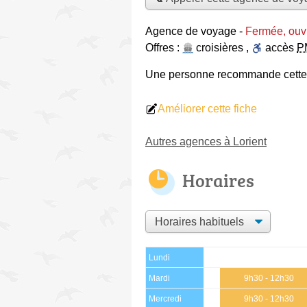
Agence de voyage
-
Fermée, ouv
Offres :
croisières
,
accès
P
Une personne
recommande
cett
Améliorer cette fiche
Autres agences à Lorient
Horaires
Lundi
Mardi
9h30 - 12h30
Mercredi
9h30 - 12h30