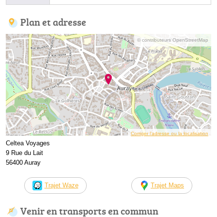
Plan et adresse
© contributeurs OpenStreetMap
Corriger l’adresse ou la localisation
Celtea Voyages
9 Rue du Lait
56400 Auray
Trajet Waze
Trajet Maps
Venir en transports en commun