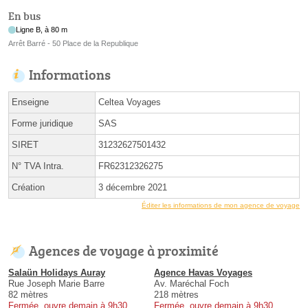
En bus
Ligne B, à 80 m
Arrêt Barré - 50 Place de la Republique
Informations
Enseigne
Celtea Voyages
Forme juridique
SAS
SIRET
31232627501432
N° TVA Intra.
FR62312326275
Création
3 décembre 2021
Éditer les informations de mon agence de voyage
Agences de voyage à proximité
Salaün Holidays Auray
Agence Havas Voyages
Rue Joseph Marie Barre
Av. Maréchal Foch
82 mètres
218 mètres
Fermée, ouvre demain à 9h30
Fermée, ouvre demain à 9h30