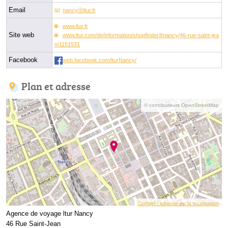
Email
nancyⓐltur.fr
www.ltur.fr
Site web
www.ltur.com/de/information/shopfinder/l/nancy/46-rue-saint-jea
n/1151531
Facebook
web.facebook.com/lturNancy/
Plan et adresse
© contributeurs OpenStreetMap
Corriger l’adresse ou la localisation
Agence de voyage ltur Nancy
46 Rue Saint-Jean