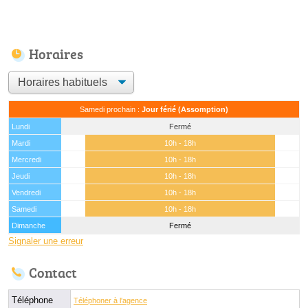
Horaires
Samedi prochain :
Jour férié (Assomption)
Lundi
Fermé
Mardi
10h - 18h
Mercredi
10h - 18h
Jeudi
10h - 18h
Vendredi
10h - 18h
Samedi
10h - 18h
Dimanche
Fermé
Signaler une erreur
Contact
Téléphone
Téléphoner à l'agence