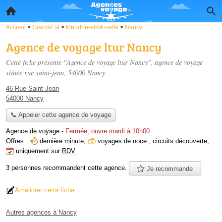
Accueil
>
Grand-Est
>
Meurthe-et-Moselle
>
Nancy
Agence de voyage ltur Nancy
Cette fiche présente "Agence de voyage ltur Nancy", agence de voyage
située
rue saint-jean
, 54000 Nancy.
46 Rue Saint-Jean
54000 Nancy
📞 Appeler cette agence de voyage
Agence de voyage
-
Fermée, ouvre mardi à 10h00
Offres :
dernière minute
,
voyages de noce
,
circuits découverte
,
uniquement sur
RDV
3 personnes
recommandent
cette agence.
Je recommande
Améliorer cette fiche
Autres agences à Nancy