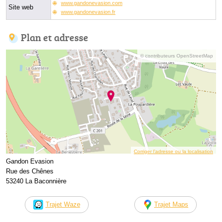
www.gandonevasion.com
Site web
www.gandonevasion.fr
Plan et adresse
© contributeurs OpenStreetMap
Corriger l’adresse ou la localisation
Gandon Evasion
Rue des Chênes
53240 La Baconnière
Trajet Waze
Trajet Maps