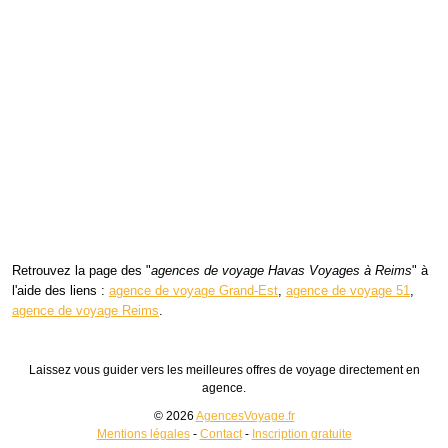
Retrouvez la page des "
agences de voyage Havas Voyages à Reims
" à
l'aide des liens :
agence de voyage Grand-Est
,
agence de voyage 51
,
agence de voyage Reims
.
Laissez vous guider vers les meilleures offres de voyage directement en
agence.
© 2026
AgencesVoyage.fr
Mentions légales
-
Contact
-
Inscription gratuite