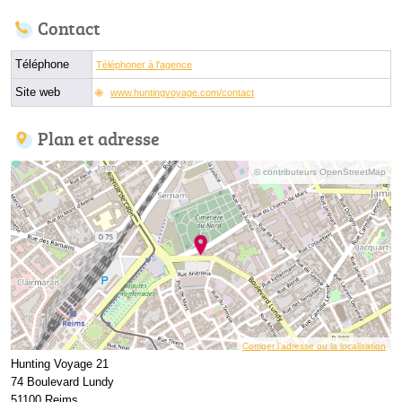
Contact
Téléphone
Téléphoner à l'agence
Site web
www.huntingvoyage.com/contact
Plan et adresse
© contributeurs OpenStreetMap
Corriger l’adresse ou la localisation
Hunting Voyage 21
74 Boulevard Lundy
51100 Reims