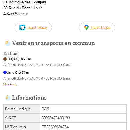
La Boutique des Groupes
32 Rue du Portail Louis
49400 Saumur
Trajet Waze
Trajet Maps
Venir en transports en commun
En bus
L14(404), à 74 m
Arrêt ORLÉANS - SAUMUR - 35 Rue d'Orléans
Ligne C, à 74 m
Arrêt ORLÉANS - SAUMUR - 35 Rue d'Orléans
Voir tout
Informations
Forme juridique
SAS
SIRET
50959478400183
N° TVA Intra.
FR53509594784