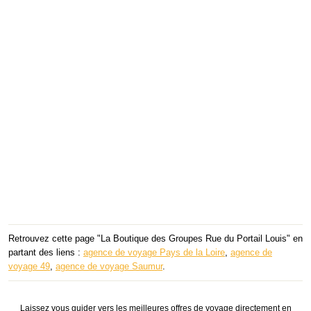
Retrouvez cette page "La Boutique des Groupes Rue du Portail Louis" en
partant des liens :
agence de voyage Pays de la Loire
,
agence de
voyage 49
,
agence de voyage Saumur
.
Laissez vous guider vers les meilleures offres de voyage directement en