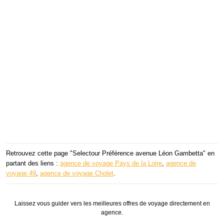
Retrouvez cette page "Selectour Préférence avenue Léon Gambetta" en
partant des liens :
agence de voyage Pays de la Loire
,
agence de
voyage 49
,
agence de voyage Cholet
.
Laissez vous guider vers les meilleures offres de voyage directement en
agence.