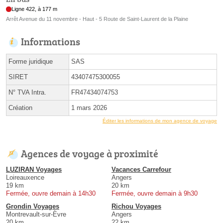
Ligne 422, à 177 m
Arrêt Avenue du 11 novembre - Haut - 5 Route de Saint-Laurent de la Plaine
Informations
Forme juridique
SAS
SIRET
43407475300055
N° TVA Intra.
FR47434074753
Création
1 mars 2026
Éditer les informations de mon agence de voyage
Agences de voyage à proximité
LUZIRAN Voyages
Vacances Carrefour
Loireauxence
Angers
19 km
20 km
Fermée, ouvre demain à 14h30
Fermée, ouvre demain à 9h30
Grondin Voyages
Richou Voyages
Montrevault-sur-Èvre
Angers
20 km
22 km