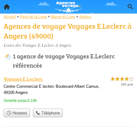
Accueil
>
Pays de la Loire
>
Maine-et-Loire
>
Angers
Agences de voyage Voyages E.Leclerc à
Angers (49000)
Listes des Voyages E.Leclerc à Angers.
1 agence de voyage Voyages E.Leclerc
référencée
Voyages E.Leclerc
4,0 étoiles sur 5
284 avis
Centre Commercial E.leclerc Boulevard Albert Camus,
49100 Angers
Ouverte jusqu'à 19h
Horaires
Téléphone