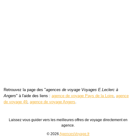
Retrouvez la page des "
agences de voyage Voyages E.Leclerc à
Angers
" à l'aide des liens :
agence de voyage Pays de la Loire
,
agence
de voyage 49
,
agence de voyage Angers
.
Laissez vous guider vers les meilleures offres de voyage directement en
agence.
© 2026
AgencesVoyage.fr